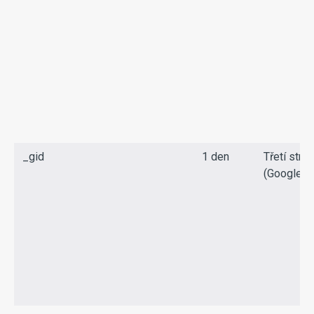
_gid
1 den
Třetí stra
(Google)