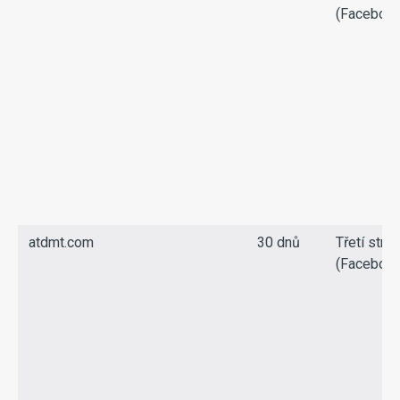
(Facebook
atdmt.com
30 dnů
Třetí stra
(Facebook