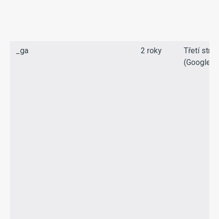
_ga
2 roky
Třetí stra
(Google)