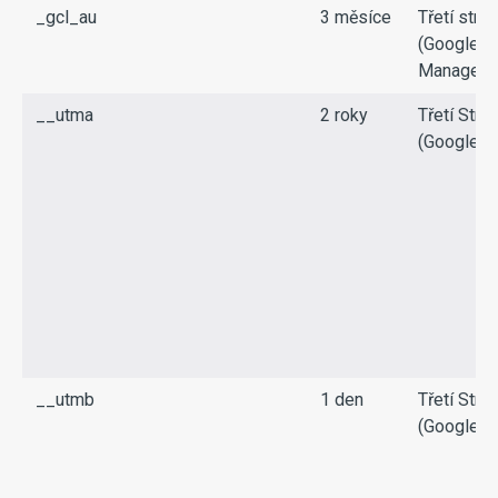
_gcl_au
3 měsíce
Třetí stra
(Google T
Manager)
__utma
2 roky
Třetí Stra
(Google)
__utmb
1 den
Třetí Stra
(Google)