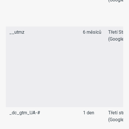
__utmz
6 měsíců
Třetí Stra
(Google)
_dc_gtm_UA-#
1 den
Třetí stra
(Google)