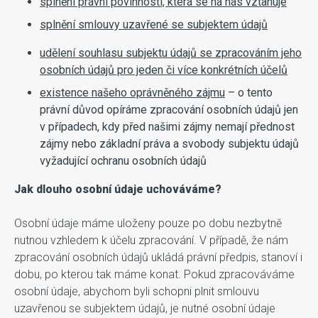
splnění právní povinnosti, která se na nás vztahuje
splnění smlouvy uzavřené se subjektem údajů
udělení souhlasu subjektu údajů se zpracováním jeho
osobních údajů pro jeden či více konkrétních účelů
existence našeho oprávněného zájmu
– o tento
právní důvod opíráme zpracování osobních údajů jen
v případech, kdy před našimi zájmy nemají přednost
zájmy nebo základní práva a svobody subjektu údajů
vyžadující ochranu osobních údajů
Jak dlouho osobní údaje uchováváme?
Osobní údaje máme uloženy pouze po dobu nezbytně
nutnou vzhledem k účelu zpracování. V případě, že nám
zpracování osobních údajů ukládá právní předpis, stanoví i
dobu, po kterou tak máme konat. Pokud zpracováváme
osobní údaje, abychom byli schopni plnit smlouvu
uzavřenou se subjektem údajů, je nutné osobní údaje