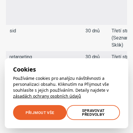
sid
30 dnů
Třetí stra
(Seznam
Sklik)
retargeting
30 dnů
Třetí stra
(Seznam
Cookies
Sklik)
Používáme cookies pro analýzu návštěvnosti a
crisp-
6 měsíců
Třetí stra
personalizaci obsahu. Kliknutím na Přijmout vše
client%2Fsession%2Feb4c514d-
souhlasíte s jejich používáním. Detaily najdete v
a 2 dny
(Crisp IM
zásadách ochrany osobních údajů
cffe-45f8-817b-128efc3996b4
SAS)
SPRAVOVAT
PŘIJMOUT VŠE
PŘEDVOLBY