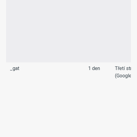
_gat
1 den
Třetí stra
(Google)