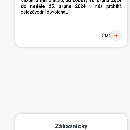
Vážení a milí přátelé,
od soboty 10. srpna 2024
do neděle 25. srpna 2024
u nás probíhá
celozávodní dovolená...
Číst
Zákaznický