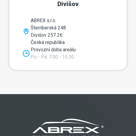
Divišov
ABREX s.r.o.
Šternberská 248
Divišov 257 26
Česká republika
Provozní doba areálu
Po - Pá: 7:00 - 15:30