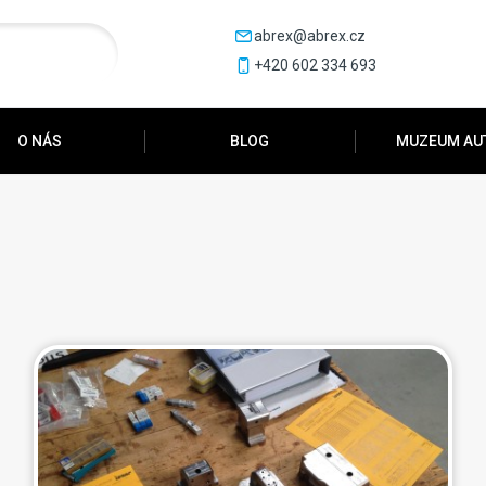
abrex@abrex.cz
+420 602 334 693
O NÁS
BLOG
MUZEUM AU