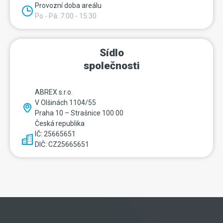
Provozní doba areálu
Po - Pá: 7:00 - 15:30
Sídlo
společnosti
ABREX s.r.o.
V Olšinách 1104/55
Praha 10 – Strašnice 100 00
Česká republika
IČ: 25665651
DIČ: CZ25665651