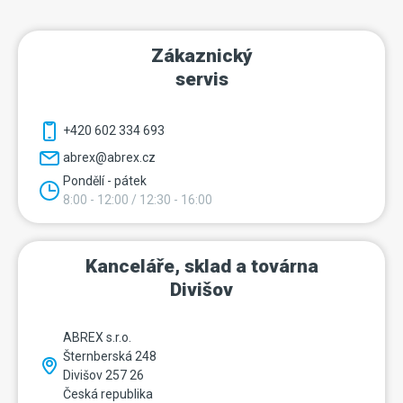
Zákaznický
servis
+420 602 334 693
abrex@abrex.cz
Pondělí - pátek
8:00 - 12:00 / 12:30 - 16:00
Kanceláře, sklad a továrna
Divišov
ABREX s.r.o.
Šternberská 248
Divišov 257 26
Česká republika