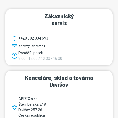
Zákaznický
servis
+420 602 334 693
abrex@abrex.cz
Pondělí - pátek
8:00 - 12:00 / 12:30 - 16:00
Kanceláře, sklad a továrna
Divišov
ABREX s.r.o.
Šternberská 248
Divišov 257 26
Česká republika