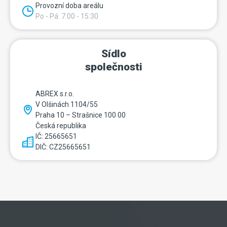
Provozní doba areálu
Po - Pá: 7:00 - 15:30
Sídlo
společnosti
ABREX s.r.o.
V Olšinách 1104/55
Praha 10 – Strašnice 100 00
Česká republika
IČ: 25665651
DIČ: CZ25665651