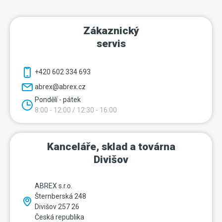
Zákaznický
servis
+420 602 334 693
abrex@abrex.cz
Pondělí - pátek
8:00 - 12:00 / 12:30 - 16:00
Kanceláře, sklad a továrna
Divišov
ABREX s.r.o.
Šternberská 248
Divišov 257 26
Česká republika