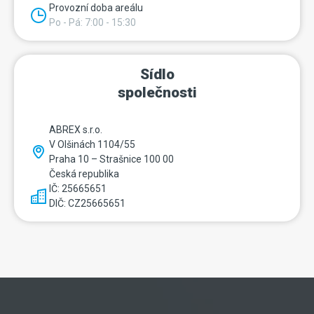
Provozní doba areálu
Po - Pá: 7:00 - 15:30
Sídlo
společnosti
ABREX s.r.o.
V Olšinách 1104/55
Praha 10 – Strašnice 100 00
Česká republika
IČ: 25665651
DIČ: CZ25665651