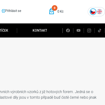
0
Přihlásit se
0 Kč
TÍČEK
KONTAKT
vních výrobních vzorků z již hotových forem. Jedná se o
stové díly jsou v tomto případě buď čistě černé nebo jinak