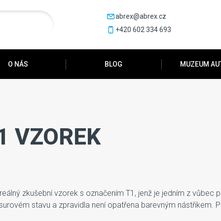
abrex@abrex.cz
+420 602 334 693
O NÁS
BLOG
MUZEUM AU
T1 VZOREK
álný zkušební vzorek s označením T1, jenž je jedním z vůbec pr
urovém stavu a zpravidla není opatřena barevným nástřikem. Pla