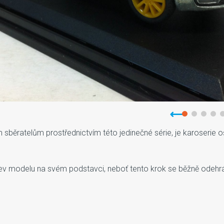
 sběratelům prostřednictvím této jedinečné série, je karoserie
 modelu na svém podstavci, neboť tento krok se běžně odehrává