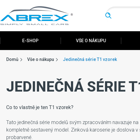
Hledat
E-SHOP
VŠE O NÁKUPU
Domů
Vše o nákupu
Jedinečná série T1 vzorek
JEDINEČNÁ SÉRIE 
Co to vlastně je ten T1 vzorek?
Tato jedinečná série modelů svým zpracováním navazuje na re
kompletně sestavený model. Zinková karoserie je doslova v s
probarvené.