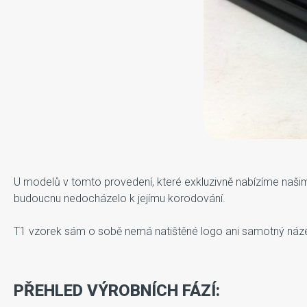
U modelů v tomto provedení, které exkluzivně nabízíme našim
budoucnu nedocházelo k jejímu korodování.
T1 vzorek sám o sobě nemá natištěné logo ani samotný název
PŘEHLED VÝROBNÍCH FÁZÍ: