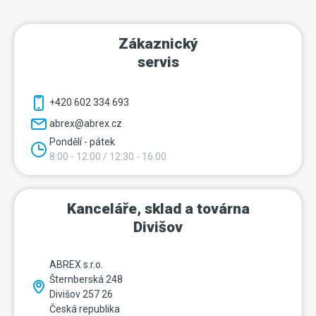
Zákaznický
servis
+420 602 334 693
abrex@abrex.cz
Pondělí - pátek
8:00 - 12:00 / 12:30 - 16:00
Kanceláře, sklad a továrna
Divišov
ABREX s.r.o.
Šternberská 248
Divišov 257 26
Česká republika