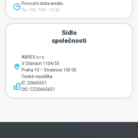
Provozní doba areálu
Po - Pá: 7:00 - 15:30
Sídlo
společnosti
ABREX s.r.o.
V Olšinách 1104/55
Praha 10 – Strašnice 100 00
Česká republika
IČ: 25665651
DIČ: CZ25665651